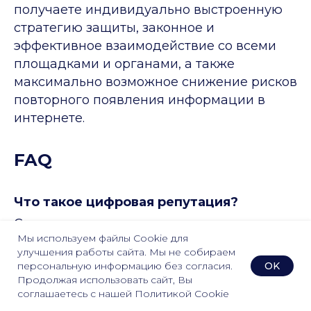
получаете индивидуально выстроенную
стратегию защиты, законное и
эффективное взаимодействие со всеми
площадками и органами, а также
максимально возможное снижение рисков
повторного появления информации в
интернете.
FAQ
Что такое цифровая репутация?
Совокупное мнение, сложившееся о
Мы используем файлы Cookie для
человеке или компании на основании их
улучшения работы сайта. Мы не собираем
онлайн-активности
OK
персональную информацию без согласия.
Продолжая использовать сайт, Вы
соглашаетесь с нашей Политикой Cookie
Можно ли быть анонимным в сети?